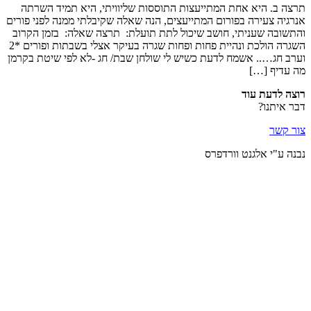
תרצה ב. היא אחת המתייעצות התוססות שליוויתי, היא תמיד השרתה
אנרגיה צעירה בפורום המתייעצים, הנה שאלה שקיבלתי ממנה לפני פורים
והתשובה שעניתי, חושב שיכול לתת תועלת: תרצה שאלה: בזמן הקרוב
השגרה הולכת ונהיית פחות ופחות שגרה בעיקר אצלי בשבתות ופורים *2
וערב חג….. אשמח לדעת כשיש לי שולחן שבת/ חג -לא לפי שיטת בקרמן
מה עדיף […]
רוצה לדעת עוד
דבר איתנו?
צור קשר
נבנה ע"י אלגנט וורדפרס