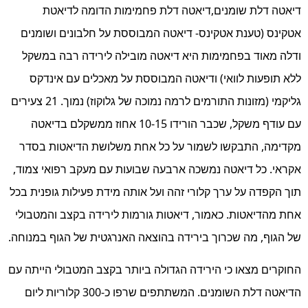
דיאטה דלת שומנים,דיאטה דלת פחמימות הדומה לדיאטת
אטקינס (טענת אטקינס- דיאטה המבוססת על חלבונים ושומנים
ודלה מאוד בפחמימות היא דיאטה מובילה לירידה רבה במשקל
ללא תופעות לוואי) ודיאטה המבוססת על מאכלים עם אינדקס
גליקמי (מזונות התורמים לרמה נמוכה של גלוקוז) נמוך. 21 צעירים
עם עודף משקל, שכבר הורידו 10-15 אחוז ממשקלם בדיאטה
מקדימה, התבקשו לשמור על כל אחת משלושת הדיאטות בסדר
אקראי. כל דיאטה נמשכה ארבעה שבועות עם מעקב רפואי צמוד,
תוך הקפדה על ערך קלורי זהה ועל אותה מידת פעילות גופנית בכל
אחת מהדיאטות. כאמור, דיאטות גורמות לירידה בקצב והמטבולי
של הגוף, מה שכרוך בירידה בהוצאה האנרגטית של הגוף במנוחה.
החוקרים מצאו כי הירידה הגדולה ביותר בקצב המטבולי הייתה עם
הדיאטה דלת השומנים. המשתתפים שרפו כ-300 קלוריות ליום