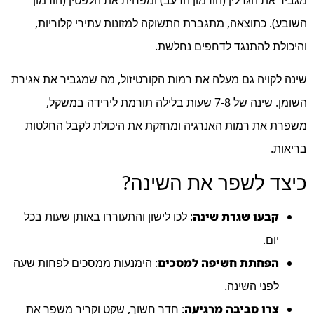
מגביר את הגרלין (הורמון הרעב) ומפחית את הלפטין (הורמון
השובע). כתוצאה, מתגברת התשוקה למזונות עתירי קלוריות,
והיכולת להתנגד לדחפים נחלשת.
שינה לקויה גם מעלה את רמות הקורטיזול, מה שמגביר את אגירת
השומן. שינה של 7-8 שעות בלילה תורמת לירידה במשקל,
משפרת את רמות האנרגיה ומחזקת את היכולת לקבל החלטות
בריאות.
כיצד לשפר את השינה?
קבעו שגרת שינה
: לכו לישון והתעוררו באותן שעות בכל
יום.
הפחתת חשיפה למסכים
: הימנעות ממסכים לפחות שעה
לפני השינה.
צרו סביבה מרגיעה
: חדר חשוך, שקט וקריר משפר את