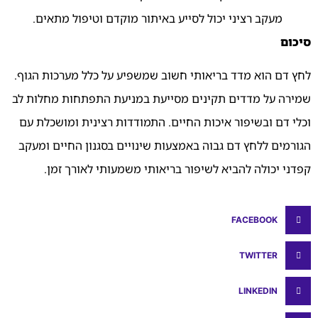
מעקב
רציני
יכול
לסייע
באיתור
מוקדם
וטיפול
מתאים.
סיכום
לחץ
דם
הוא
מדד
בריאותי
חשוב
שמשפיע
על
כלל
מערכות
הגוף.
שמירה
על
מדדים
תקינים
מסייעת
במניעת
התפתחות
מחלות
לב
וכלי
דם
ובשיפור
איכות
החיים.
התמודדות
רצינית
ומושכלת
עם
הגורמים
ללחץ
דם
גבוה
באמצעות
שינויים
בסגנון
החיים
ומעקב
קפדני
יכולה
להביא
לשיפור
בריאותי
משמעותי
לאורך
זמן.
FACEBOOK
TWITTER
LINKEDIN