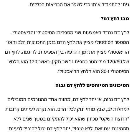
ניתן
להתמודד
איתו
כדי
לשפר
את
הבריאות
הכללית.
מהו
לחץ
דם?
לחץ
דם
נמדד
באמצעות
שני
מספרים:
הסיסטולי
והדיאסטולי.
המספר
הסיסטולי
מציין
את
לחץ
הדם
בזמן
התכווצות
הלב
והזמן
הדיאסטולי
מציין
את
זמן
ההרפיה
בין
הפעימות.
לדוגמה,
לחץ
דם
של
120/80
מילימטר
כספית
נחשב
תקין,
כאשר
120
הוא
הלחץ
הסיסטולי
ו-80
הוא
הלחץ
הדיאסטולי.
הסיכונים
המיוחסים
ללחץ
דם
גבוה
לחץ
דם
גבוה,
או
יתר
לחץ
דם,
מהווה
אחד
מהגורמים
המובילים
למחלות
לב,
שבץ
מוחי
ונזק
לכלי
הדם.
הוא
נקרא
לעיתים
קרובות
"הרוצח
השקט"
מכיוון
שהוא
יכול
להתקיים
במשך
שנים
ללא
תסמינים.
עם
זאת,
ללא
טיפול,
יתר
לחץ
דם
יכול
להוביל
לבעיות