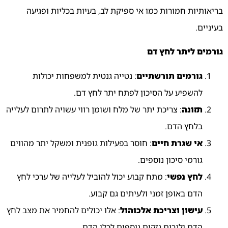
בריאותיות
חמורות
כמו
אי
ספיקת
לב,
בעיות
בכליות
ופגיעה
בעיניים.
גורמים
ליתר
לחץ
דם
גורמים
תורשתיים
:
נטייה
גנטית
למשפחות
יכולות
להשפיע
על
הסיכון
לפתח
יתר
לחץ
דם.
תזונה
:
צריכת
יתר
של
מלח
ושומן
רווי
עשויה
לתרום
לעלייה
בלחץ
הדם.
אי
שגרת
חיים
:
חוסר
בפעילות
גופנית
ומשקל
יתר
מהווים
גורמי
סיכון
נוספים.
לחץ
נפשי
:
מתח
קבוע
יכול
להוביל
לעלייה
של
ערכי
לחץ
הדם
באופן
זמני
ולעיתים
גם
קבוע.
עישון
וצריכת
אלכוהול
:
אלו
יכולים
להחמיר
את
מצב
לחץ
הדם
ולגרום
נזקים
נוספים
לכלי
הדם.