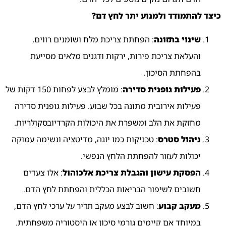
כיצד
להתמודד
ולמנוע
יתר
לחץ
דם?
שינוי
בתזונה
:
הפחתת
צריכת
מלח
ושומנים
רווים,
והעלאת
צריכת
פירות,
ירקות
ודגנים
מלאים
מסייעת
בהפחתת
הסיכון.
פעילות
גופנית
סדירה
:
מומלץ
לבצע
לפחות
150
דקות
של
פעילות
אירובית
מתונה
בכל
שבוע.
פעילות
גופנית
סדירה
מחזקת
את
הלב
ומשפרת
את
היכולות
הקרדיובסקולריות.
ניהול
סטרס
:
טכניקות
כמו
יוגה,
מדיטציה
ונשימה
עמוקה
יכולות
לעזור
להפחתת
הלחץ
הנפשי.
הפסקת
עישון
והגבלת
צריכת
אלכוהול
:
אלו
צעדים
חשובים
לשיפור
הבריאות
הכללית
והפחתת
לחץ
הדם.
מעקב
קבוע
:
חשוב
לבצע
מעקב
תדיר
על
ערכי
לחץ
הדם,
במיוחד
אם
קיימים
גורמי
סיכון
או
היסטוריה
משפחתית.