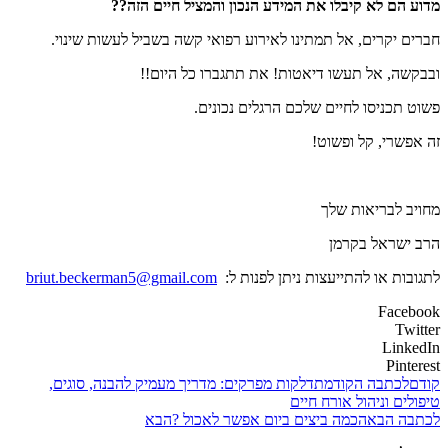
מדוע הם לא קיבלו את המידע הנכון והמציל חיים הזה
??
חברים יקרים, אל תמתינו לאירוע רפואי קשה בשביל לעשות שינוי.
ובבקשה, אל תעשו דיאטות! את תתגברו כל היום!!
פשוט תכניסו לחיים שלכם הרגלים נכונים.
זה אפשרי, קל ופשוט!
מחויב לבריאות שלך
הרב ישראל בקרמן
לתגובות או להתייעצות ניתן לפנות ל:
briut.beckerman5@gmail.com
Facebook
Twitter
LinkedIn
Pinterest
קודם
לכתבה הקודמת
דלקות מפרקים: מדריך מעמיק להבנה, סוגים,
טיפולים וניהול אורח חיים
לכתבה הבאה
כמה ביצים ביום אפשר לאכול ?
הבא