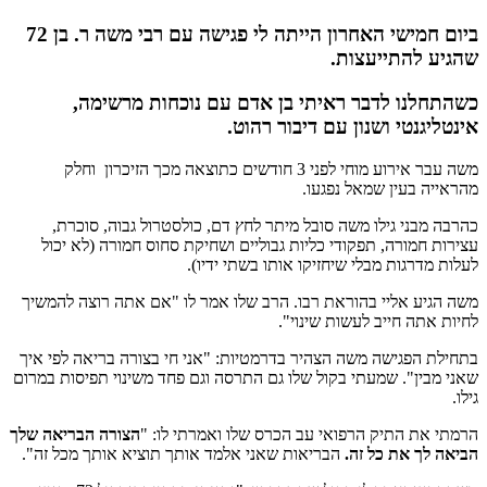
ביום חמישי האחרון הייתה לי פגישה עם רבי משה ר. בן 72
שהגיע להתייעצות.
כשהתחלנו לדבר ראיתי בן אדם עם נוכחות מרשימה,
אינטליגנטי ושנון עם דיבור רהוט.
משה עבר אירוע מוחי לפני 3 חודשים כתוצאה מכך הזיכרון וחלק
מהראייה בעין שמאל נפגעו.
כהרבה מבני גילו משה סובל מיתר לחץ דם, כולסטרול גבוה, סוכרת,
עצירות חמורה, תפקודי כליות גבוליים ושחיקת סחוס חמורה (לא יכול
לעלות מדרגות מבלי שיחזיקו אותו בשתי ידיו).
משה הגיע אליי בהוראת רבו. הרב שלו אמר לו "אם אתה רוצה להמשיך
לחיות אתה חייב לעשות שינוי".
בתחילת הפגישה משה הצהיר בדרמטיות: "אני חי בצורה בריאה לפי איך
שאני מבין". שמעתי בקול שלו גם התרסה וגם פחד משינוי תפיסות במרום
גילו.
הרמתי את התיק הרפואי עב הכרס שלו ואמרתי לו: "
הצורה הבריאה שלך
הביאה לך את כל זה
.
הבריאות שאני אלמד אותך תוציא אותך מכל זה".