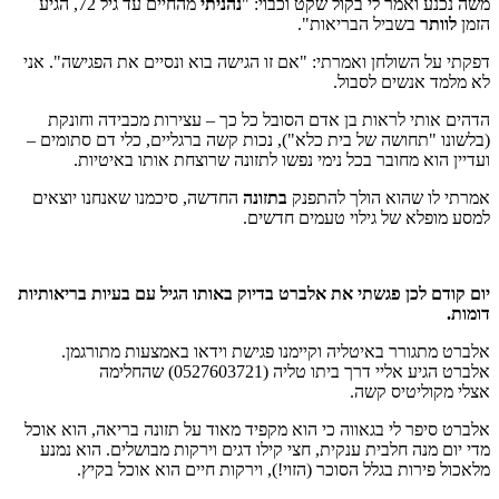
משה נכנע ואמר לי בקול שקט וכבוי: "
נהניתי
מהחיים עד גיל 72, הגיע
הזמן
לוותר
בשביל הבריאות".
דפקתי על השולחן ואמרתי: "אם זו הגישה בוא ונסיים את הפגישה". אני
לא מלמד אנשים לסבול.
הדהים אותי לראות בן אדם הסובל כל כך – עצירות מכבידה וחונקת
(בלשונו "תחושה של בית כלא"), נכות קשה ברגליים, כלי דם סתומים –
ועדיין הוא מחובר בכל נימי נפשו לתזונה שרוצחת אותו באיטיות.
אמרתי לו שהוא הולך להתפנק
בתזונה
החדשה, סיכמנו שאנחנו יוצאים
למסע מופלא של גילוי טעמים חדשים.
יום קודם לכן פגשתי את אלברט בדיוק באותו הגיל עם בעיות בריאותיות
דומות
.
אלברט מתגורר באיטליה וקיימנו פגישת וידאו באמצעות מתורגמן.
אלברט הגיע אליי דרך ביתו טליה (0527603721) שהחלימה
אצלי מקוליטיס קשה.
אלברט סיפר לי בגאווה כי הוא מקפיד מאוד על תזונה בריאה, הוא אוכל
מדי יום מנה חלבית ענקית, חצי קילו דגים וירקות מבושלים. הוא נמנע
מלאכול פירות בגלל הסוכר (הזוי!), וירקות חיים הוא אוכל בקיץ.