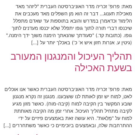
מאת: פרופ' זכריה מדר האוניברסיטה העברית "ליזהר מאד
מאכילת תענוג… דבר זה הוא מן השפלים מאד מעכבים את
הלימוד וכדאמרן במדרש והובא בתוספות עד שאדם מתפלל
שיכנסו דברי תורה לתוך גופו יתפלל שלא יכנסו מעדנים לתוך
גופו. (כתובות קד.) "סעודתך שהנאתך הימנה משוך ידך הימנה."
(גיטין ע. אנרות חזון איש א' כ') באכלך יותר על […]
תהליך העיכול והמנגנון המעורב
בשעת האכילה
מאת: פרופ' זכריה מדר האוניברסיטה העברית כאשר אנו אוכלים
לאט, למוח יש זמן לאותת לנו ששבענו. מנגנון זה נקרא מנגנון
שובע המקשר בין הקיבה למוח (קיבה-מוח). כאשר מזון מגיע
לקיבה מתחיל תהליך העיכול. אחרי זמן מה הקיבה מאותתת
למוח על "מְלַאוּת". היא עושה זאת באמצעים פיזיים על ידי
ההתרחבות שלה, ובאמצעים ביוכימיים כי כאשר משתחררים […]