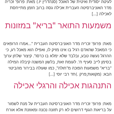
לעיטה יסודית ואיטית של האוכל (סנהדרין יז.) מאת: פרופ' זכריה
מדר האוניברסיטה העברית אכילה גסה ברוב הזמן מתייחסת
לאכילה […]
משמעות התואר "בריא" במזונות
מאת: פרופ' זכריה מדר האוניברסיטה העברית "…אמרו הרופאים
כי המאכל שהאדם רגיל בו אינו מזיק לו, ואפילו הוא מאכל רע, כי
ההרגל נעשה טבע, ובלבד שלא ימלא בו כרסו". קיצור שלחן ערוך
בסימן לייב סעיף ח'. לעומת זאת, בלשון המשנה קיבלה המילה
"בריא" משמעות הפוכה מ"חולה", כמו שעולה בבירור מהביטוי
הבא: (מקואות,פרק .)חד רבי יוסי […]
התנהגות אכילה והרגלי אכילה
מאת: פרופ' זכריה מדר האוניברסיטה העברית על מנת לשמור
על בריאות הגוף דרושים לא רק תזונה נכונה ומאוזנת אלא אורח