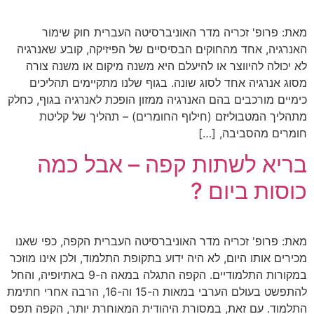
מאת: פרופ' זכריה מדר האוניברסיטה העברית חוק שימור
האנרגיה, אחד מהחוקים הבסיסיים של הפיזיקה, קובע שאנרגיה
לא יכולה להיווצר או להיעלם היא משנה מיקום או משנה צורה
מסוג אנרגיה אחד לסוג שונה. בגוף שלנו מתקיימים תהליכים
כימיים מורכבים בהם האנרגיה ממזון הופכת לאנרגיה בגוף, כחלק
מתהליך המטבוליזם (חילוף החומרים) – תהליך של קליטת
חומרים מהסביבה, […]
בריא לשתות קפה – אבל כמה
כוסות ביום ?
מאת: פרופ' זכריה מדר האוניברסיטה העברית הקפה, כפי שאנו
מכירים אותו היום, לא היה ידוע בתקופת התלמוד, ולכן אינו מוזכר
במקורות התלמודיים. הקפה התגלה במאה ה-9 באתיופיה, והחל
להתפשט בעולם הערבי במאות ה-15 וה-16, הרבה אחרי חתימת
התלמוד. עם זאת, במסורת היהודית המאוחרת יותר, הקפה תפס